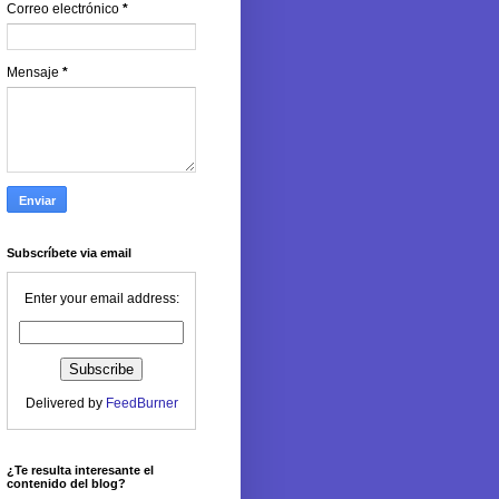
Correo electrónico
*
Mensaje
*
Subscríbete via email
Enter your email address:
Delivered by
FeedBurner
¿Te resulta interesante el
contenido del blog?