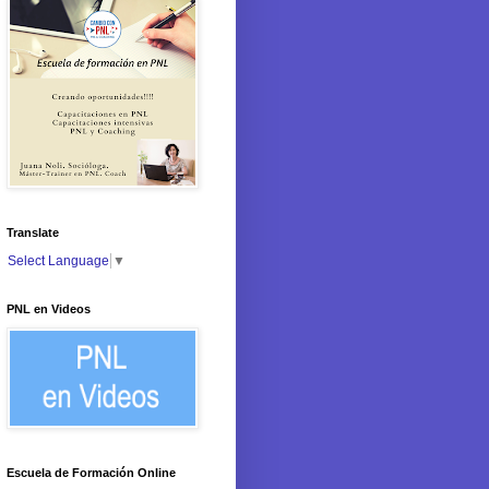
Translate
Select Language
▼
PNL en Videos
Escuela de Formación Online