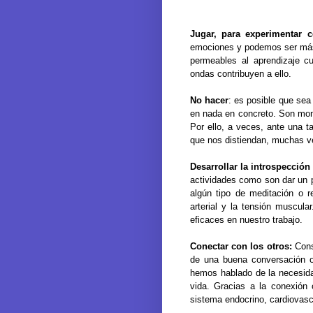
Jugar, para experimentar c
emociones y podemos ser más 
permeables al aprendizaje c
ondas contribuyen a ello.
No hacer
: es posible que sea
en nada en concreto. Son mom
Por ello, a veces, ante una t
que nos distiendan, muchas v
Desarrollar la introspección
actividades como son dar un p
algún tipo de meditación o re
arterial y la tensión muscul
eficaces en nuestro trabajo.
Conectar con los otros:
C
on
de una buena conversación o 
hemos hablado de la necesid
vida. Gracias a la conexión
sistema endocrino, cardiovasc