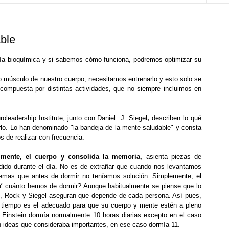
ble
ía bioquímica
y si sabemos cómo funciona, podremos optimizar su
tro músculo de nuestro cuerpo, necesitamos entrenarlo y esto solo se
 compuesta por distintas actividades, que no siempre incluimos en
oleadership Institute, junto con
Daniel J. Siegel
,
describen lo qué
rlo. Lo han
denominado "la bandeja de la mente saludable"
y consta
s de realizar con frecuencia.
a mente, el cuerpo y consolida la memoria,
asienta piezas de
ido durante el día. No es de extrañar que cuando nos levantamos
emas que antes de dormir no teníamos solución. Simplemente, el
Y cuánto hemos de dormir? Aunque habitualmente se piense que lo
s, Rock y Siegel aseguran que depende de cada persona. Así pues,
 tiempo es el adecuado para que su cuerpo y mente estén a pleno
rt Einstein dormía normalmente 10 horas diarias excepto en el caso
n ideas que consideraba importantes, en ese caso dormía 11.