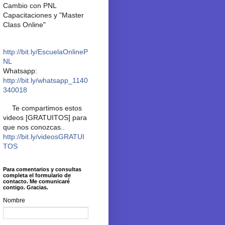
Cambio con PNL
Capacitaciones y "Master
Class Online"
📙
http://bit.ly/EscuelaOnlineP
NL
Whatsapp:
📲
http://bit.ly/whatsapp_1140
340018
Te compartimos estos
✨
videos [GRATUITOS] para
que nos conozcas..
👉
http://bit.ly/videosGRATUI
TOS
✨
Para comentarios y consultas
completa el formulario de
contacto. Me comunicaré
contigo. Gracias.
Nombre