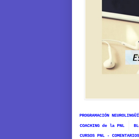
PROGRAMACIÓN NEUROLINGÜÍ
COACHING de la PNL
BL
CURSOS PNL - COMENTARIO