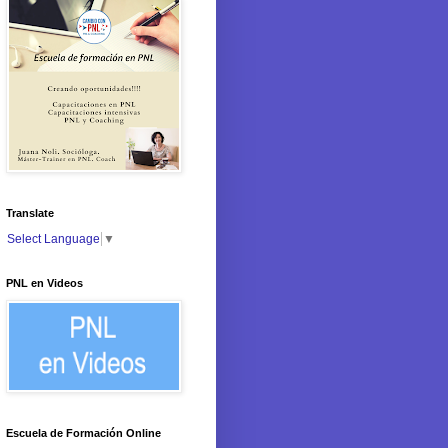
Translate
Select Language
▼
PNL en Videos
Escuela de Formación Online