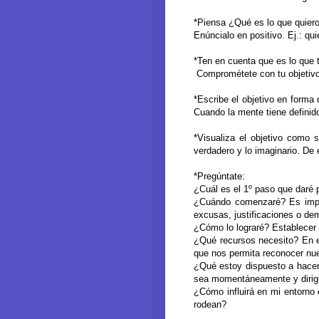
*Piensa ¿Qué es lo que quier
Enúncialo en positivo. Ej.: quie
*Ten en cuenta que es lo que t
Comprométete con tu objetivo,
*Escribe el objetivo en forma 
Cuando la mente tiene definido
*Visualiza el objetivo como s
verdadero y lo imaginario. De 
*Pregúntate:
¿Cuál es el 1º paso que daré p
¿Cuándo comenzaré? Es impor
excusas, justificaciones o de
¿Cómo lo lograré? Establecer l
¿Qué recursos necesito? En e
que nos permita reconocer nues
¿Qué estoy dispuesto a hacer 
sea momentáneamente y dirigir 
¿Cómo influirá en mi entorno 
rodean?