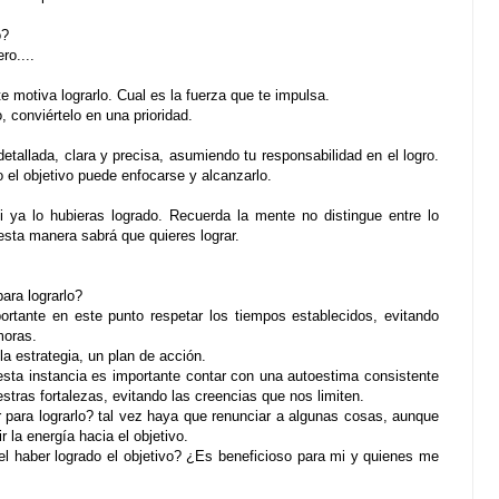
o?
ro....
e motiva lograrlo. Cual es la fuerza que te impulsa.
 conviértelo en una prioridad.
detallada, clara y precisa, asumiendo tu responsabilidad en el logro.
 el objetivo puede enfocarse y alcanzarlo.
i ya lo hubieras logrado. Recuerda la mente no distingue entre lo
esta manera sabrá que quieres lograr.
ara lograrlo?
tante en este punto respetar los tiempos establecidos, evitando
moras.
a estrategia, un plan de acción.
sta instancia es importante contar con una autoestima consistente
tras fortalezas, evitando las creencias que nos limiten.
para lograrlo? tal vez haya que renunciar a algunas cosas, aunque
la energía hacia el objetivo.
el haber logrado el objetivo? ¿Es beneficioso para mi y quienes me