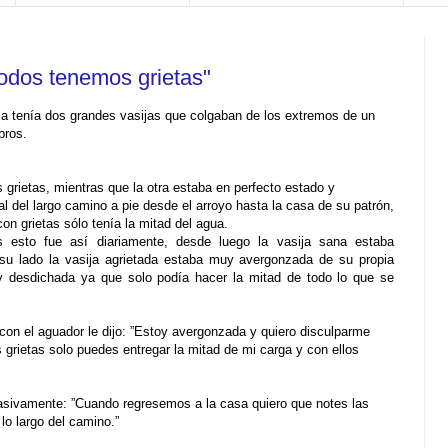
odos tenemos grietas"
ia tenía dos grandes vasijas que colgaban de los extremos de un
bros.
s grietas, mientras que la otra estaba en perfecto estado y
al del largo camino a pie desde el arroyo hasta la casa de su patrón,
con grietas sólo tenía la mitad del agua.
 esto fue así diariamente, desde luego la vasija sana estaba
 su lado la vasija agrietada estaba muy avergonzada de su propia
y desdichada ya que solo podía hacer la mitad de todo lo que se
.
r con el aguador le dijo: ”Estoy avergonzada y quiero disculparme
 grietas solo puedes entregar la mitad de mi carga y con ellos
asivamente: ”Cuando regresemos a la casa quiero que notes las
lo largo del camino.”