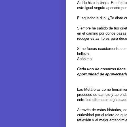
Así lo hizo la tinaja. En efec
esto igual seguía apenada por
El aguador le dijo: ¿Te diste 
Siempre he sabido de tus griet
en el camino por donde pasas 
recoger estas flores para deco
Si no fueras exactamente como
belleza.
Anónimo
Cada uno de nosotros tiene 
oportunidad de aprovecharla
Las Metáforas como herramien
procesos de cambio y aprendiz
entre los diferentes significad
A través de estas historias, c
curiosidad por el relato de qui
reflexión y el mejor entendimi