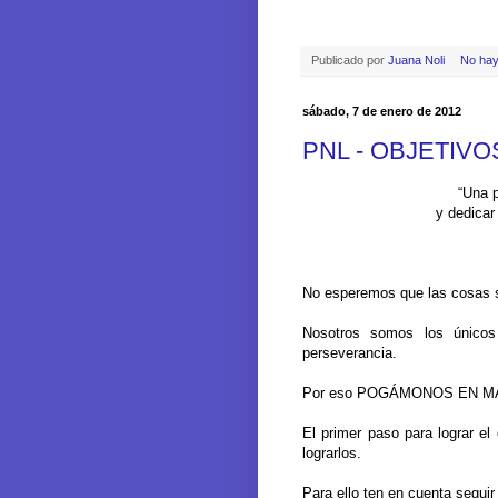
Publicado por
Juana Noli
No hay
sábado, 7 de enero de 2012
PNL - OBJETIVOS
“Una pe
y dedicar t
No esperemos que las cosas 
Nosotros somos los únicos
perseverancia.
Por eso POGÁMONOS EN M
El primer paso para lograr 
lograrlos.
Para ello ten en cuenta seguir