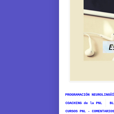
PROGRAMACIÓN NEUROLINGÜÍ
COACHING de la PNL
BL
CURSOS PNL - COMENTARIO