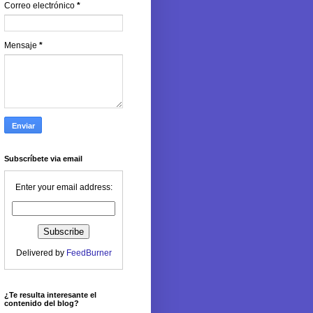
Correo electrónico
*
Mensaje
*
Subscríbete via email
Enter your email address:
Delivered by
FeedBurner
¿Te resulta interesante el
contenido del blog?