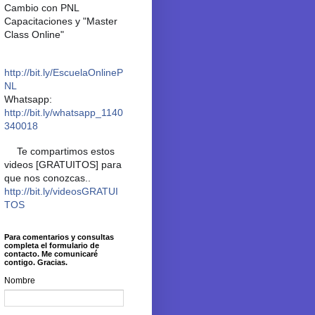
Cambio con PNL
Capacitaciones y "Master
Class Online"
📙
http://bit.ly/EscuelaOnlineP
NL
Whatsapp:
📲
http://bit.ly/whatsapp_1140
340018
Te compartimos estos
✨
videos [GRATUITOS] para
que nos conozcas..
👉
http://bit.ly/videosGRATUI
TOS
✨
Para comentarios y consultas
completa el formulario de
contacto. Me comunicaré
contigo. Gracias.
Nombre