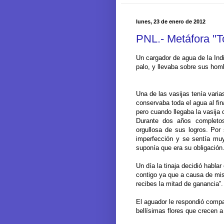
lunes, 23 de enero de 2012
PNL.- Metáfora "T
Un cargador de agua de la Ind
palo, y llevaba sobre sus hom
Una de las vasijas tenía varia
conservaba toda el agua al fin
pero cuando llegaba la vasija 
Durante dos años completos
orgullosa de sus logros. Por
imperfección y se sentía mu
suponía que era su obligación
Un día la tinaja decidió habla
contigo ya que a causa de mis
recibes la mitad de ganancia”.
El aguador le respondió comp
bellísimas flores que crecen a 