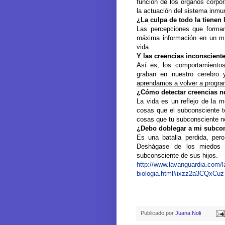
función de los órganos corpor
la actuación del sistema inmu
¿La culpa de todo la tienen
Las percepciones que formam
máxima información en un mín
vida.
Y las creencias inconscient
Así es, los comportamiento
graban en nuestro cerebro y
aprendamos a volver a progra
¿Cómo detectar creencias n
La vida es un reflejo de la 
cosas que el subconsciente t
cosas que tu subconsciente 
¿Debo doblegar a mi subco
Es una batalla perdida, per
Deshágase de los miedos i
subconsciente de sus hijos.
http://www.lavanguardia.com/
biologia.html#ixzz2a3CQxCuz
Publicado por
Juana Noli