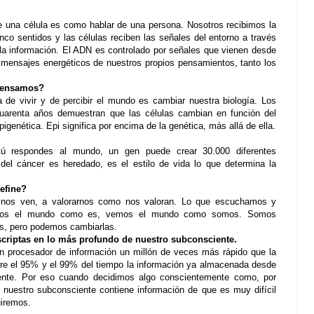
de una célula es como hablar de una persona. Nosotros recibimos la
inco sentidos y las células reciben las señales del entorno a través
la información. El ADN es controlado por señales que vienen desde
o mensajes energéticos de nuestros propios pensamientos, tanto los
pensamos?
 de vivir y de percibir el mundo es cambiar nuestra biología. Los
arenta años demuestran que las células cambian en función del
igenética. Epi significa por encima de la genética, más allá de ella.
ú respondes al mundo, un gen puede crear 30.000 diferentes
el cáncer es heredado, es el estilo de vida lo que determina la
efine?
nos ven, a valorarnos como nos valoran. Lo que escuchamos y
mos el mundo como es, vemos el mundo como somos. Somos
as, pero podemos cambiarlas.
nscriptas en lo más profundo de nuestro subconsciente.
un procesador de información un millón de veces más rápido que la
tre el 95% y el 99% del tiempo la información ya almacenada desde
ente. Por eso cuando decidimos algo conscientemente como, por
 nuestro subconsciente contiene información de que es muy difícil
uiremos.