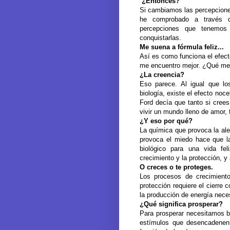
¿Entonces?
Si cambiamos las percepciones
he comprobado a través d
percepciones que tenemos
conquistarlas.
Me suena a fórmula feliz...
Así es como funciona el efect
me encuentro mejor. ¿Qué me
¿La creencia?
Eso parece. Al igual que lo
biología, existe el efecto noc
Ford decía que tanto si cree
vivir un mundo lleno de amor,
¿Y eso por qué?
La química que provoca la ale
provoca el miedo hace que l
biológico para una vida fe
crecimiento y la protección,
O creces o te proteges.
Los procesos de crecimiento
protección requiere el cierre
la producción de energía neces
¿Qué significa prosperar?
Para prosperar necesitamos bu
estímulos que desencadenen 