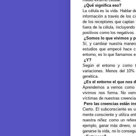
¿Qué significa eso?
La célula es la vida. Hablar 
información a través de los c
de los receptores que captan 
fuera de la célula, incluyend
positivos como los negativos.
¿Somos lo que vivimos y 
Sí, y cambiar nuestra manera
estudios que empecé hace cu
entorno, es lo que llamamos ep
¿Y?
Según el entorno y como t
variaciones. Menos del 10% d
genética.
¿Es el entorno el que nos d
Aprendemos a vernos como 
vivimos nos forma. No ve
víctimas de nuestras creenci
Pero las creencias están i
Cierto. El subconsciente es 
mente consciente y utiliza en
nuestra niñez como un refer
ejemplo, ganar más dinero, si
ganarse la vida, no lo conseg