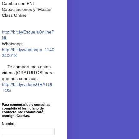
Cambio con PNL
Capacitaciones y "Master
Class Online"
📙
http://bit.ly/EscuelaOnlineP
NL
Whatsapp:
📲
http://bit.ly/whatsapp_1140
340018
Te compartimos estos
✨
videos [GRATUITOS] para
que nos conozcas..
👉
http://bit.ly/videosGRATUI
TOS
✨
Para comentarios y consultas
completa el formulario de
contacto. Me comunicaré
contigo. Gracias.
Nombre