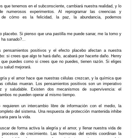
 que tenemos en el subconsciente, cambiará nuestra realidad, y lo
e numerosos experimentos. Al reprogramar las creencias y
 de cómo es la felicidad, la paz, la abundancia, podemos
o placebo. Si pienso que una pastilla me puede sanar, me la tomo y
 ha sanado?...
s pensamientos positivos y el efecto placebo afectan a nuestra
ebo: si crees que algo te hará daño, acabará por hacerte daño. Henry
s que puedes como si crees que no puedes, tienen razón. Si eliges
 tu salud mejorará.
gría y el amor hace que nuestras células crezcan, y la química que
as células mueran. Los pensamientos positivos son un imperativo
liz y saludable. Existen dos mecanismos de supervivencia: el
 y ambos no pueden operar al mismo tiempo.
 requieren un intercambio libre de información con el medio, la
 completo del sistema. Una respuesta de protección mantenida inhibe
aria para la vida.
scar de forma activa la alegría y el amor, y llenar nuestra vida de
procesos de crecimiento. Las hormonas del estrés coordinan la