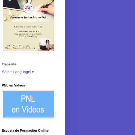
Translate
Select Language
▼
PNL en Videos
Escuela de Formación Online