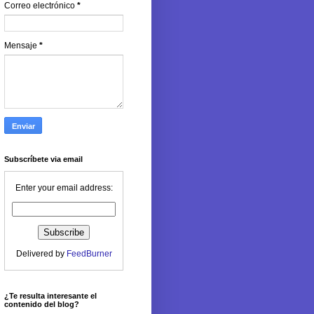
Correo electrónico
*
Mensaje
*
Subscríbete via email
Enter your email address:
Delivered by
FeedBurner
¿Te resulta interesante el
contenido del blog?