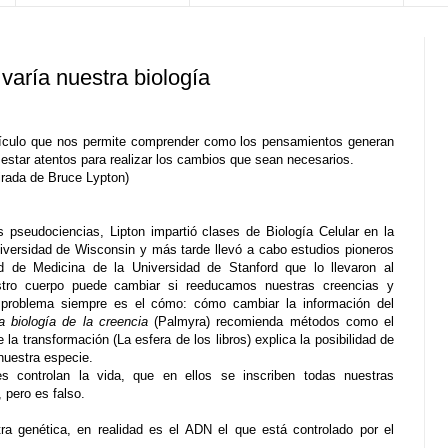
aría nuestra biología
tículo que nos permite comprender como los pensamientos generan
 estar atentos para realizar los cambios que sean necesarios.
mirada de Bruce Lypton)
 pseudociencias, Lipton impartió clases de Biología Celular en la
iversidad
de Wisconsin y más tarde llevó a cabo estudios pioneros
tad de Medicina de
la Universidad
de Stanford que lo llevaron al
tro cuerpo puede cambiar si reeducamos nuestras creencias y
l problema siempre es el cómo: cómo cambiar la información del
a biología de la creencia
(Palmyra) recomienda métodos como el
a transformación (La esfera de los libros) explica la posibilidad de
nuestra especie.
 controlan la vida, que en ellos se inscriben todas nuestras
 pero es falso.
a genética, en realidad es el ADN el que está controlado por el