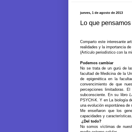
jueves, 1 de agosto de 2013
Lo que pensamos v
Comparto este interesante ar
realidades y la importancia de
(Artículo periodístico con la 
Podemos cambiar
No se trata de un gurú de las
facultad de Medicina de
la Un
de epigenética en la facul
convencimiento de que nues
percepciones limitadoras. E
subconsciente. En su libro
L
PSYCH-K. Y en La biología de l
una evolución espontánea de 
Me enseñaron que los genes
capacidades y características,
¿Del todo?
No somos víctimas de nuestr
medio externo celular.