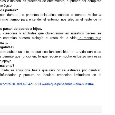
ales e inhiben los procesos de crecimiento, suprimen por completo
nológico.
 los padres?
os durante los primeros seis años, cuando el cerebro recibe la
imo tiempo para entender el entorno, nos afectan el resto de la
es pasan de padres a hijos.
s, creencias y actitudes que observamos en nuestros padres se
 controlan nuestra biología el resto de la vida,
a menos que
marla.
egativas?
mente subconsciente, lo que nos funciona bien en la vida son esas
e permite que funcionen, lo que requiere mucho esfuerzo son esas
no apoya.
nsciente?
o nada se soluciona hasta que uno no se esfuerza por cambiar.
nfundados y procure no inculcar creencias limitadoras en el
lacontra/20110909/54213913374/lo-que-pensamos-varia-nuestra-