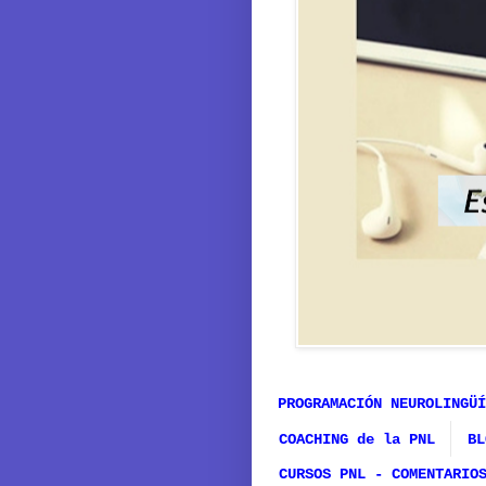
PROGRAMACIÓN NEUROLINGÜÍ
COACHING de la PNL
BL
CURSOS PNL - COMENTARIO